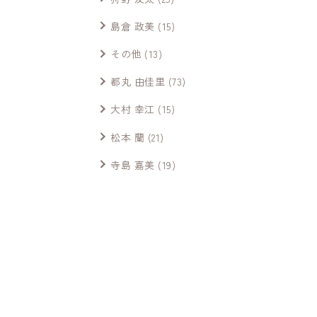
島倉 政美
(15)
その他
(13)
都丸 由佳里
(73)
大村 幸江
(15)
松本 蘭
(21)
寺島 嘉美
(19)