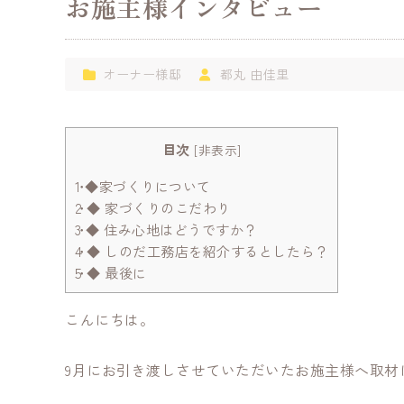
お施主様インタビュー
オーナー様邸
都丸 由佳里
目次
[
非表示
]
1
◆家づくりについて
2
◆ 家づくりのこだわり
3
◆ 住み心地はどうですか？
4
◆ しのだ工務店を紹介するとしたら？
5
◆ 最後に
こんにちは。
9月にお引き渡しさせていただいたお施主様へ取材