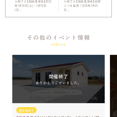
※終了※【完成見学会】2025
※終了※【完成見学会】好評
年1月18日(土)・1月19日
につき延長！2025年1月25
(日…
日…
その他のイベント情報
others
開催終了
ありがとうございました。
見学会終了