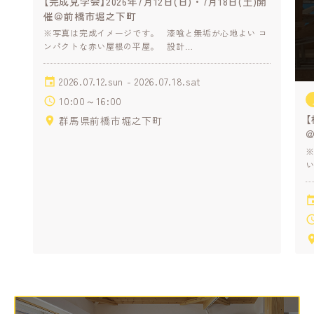
【完成見学会】2026年7月12日(日)・7月18日(土)開
催＠前橋市堀之下町
※写真は完成イメージです。 漆喰と無垢が心地よい コ
ンパクトな赤い屋根の平屋。 設計…
2026.07.12.sun - 2026.07.18.sat
10:00～16:00
【
群馬県前橋市堀之下町
い