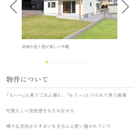
漆喰の塗り壁が美しい外観
玄関正
物件について
『えへへ』と笑うご主人様と、『もう～』とつられて笑う奥様
可愛らしい空気感をもたれながら
様々な方向からすまいをきちんと思い描かれていて