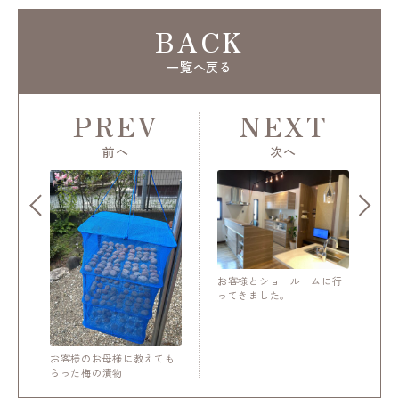
BACK
一覧へ戻る
PREV
NEXT
前へ
次へ
お客様とショールームに行
ってきました。
お客様のお母様に教えても
らった梅の漬物