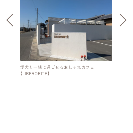
ん
愛犬と一緒に過ごせるおしゃれカフェ
ろ
【LIBERORITE】