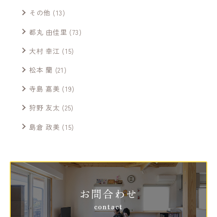
その他
(13)
都丸 由佳里
(73)
大村 幸江
(15)
松本 蘭
(21)
寺島 嘉美
(19)
狩野 友太
(25)
島倉 政美
(15)
お問合わせ
contact