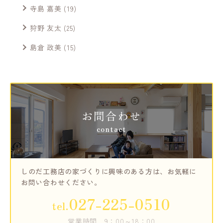
寺島 嘉美
(19)
狩野 友太
(25)
島倉 政美
(15)
お問合わせ
contact
しのだ工務店の家づくりに興味のある方は、
お気軽に
お問い合わせください。
027-225-0510
tel.
営業時間
9：00～18：00