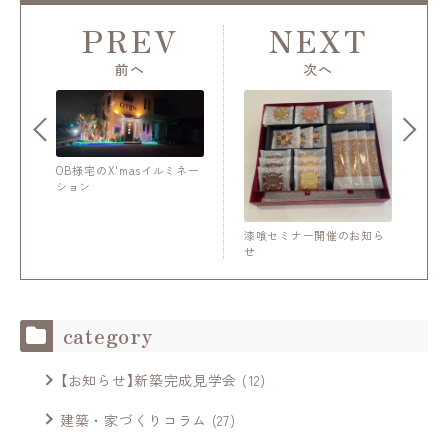
PREV
NEXT
前へ
次へ
OB様宅のX'masイルミネー
ション
漆喰セミナー開催のお知ら
せ
category
【お知らせ】新築完成見学会
(12)
建築・家づくりコラム
(27)