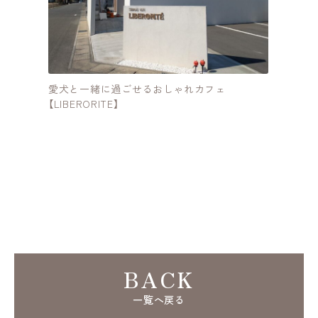
ん
愛犬と一緒に過ごせるおしゃれカフェ
ろ
【LIBERORITE】
BACK
一覧へ戻る