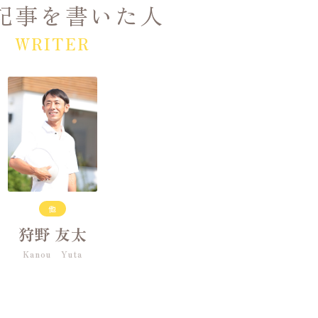
記事を書いた人
WRITER
他
狩野 友太
Kanou Yuta