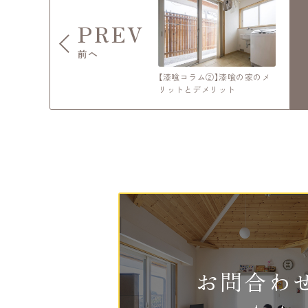
PREV
前へ
【漆喰コラム②】漆喰の家のメ
リットとデメリット
お問合わ