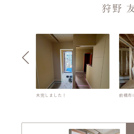
狩野 
棟しました
木完しました！
前橋市