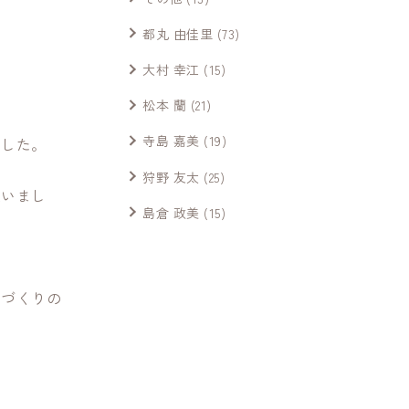
都丸 由佳里
(73)
大村 幸江
(15)
松本 蘭
(21)
寺島 嘉美
(19)
ました。
狩野 友太
(25)
思いまし
島倉 政美
(15)
家づくりの