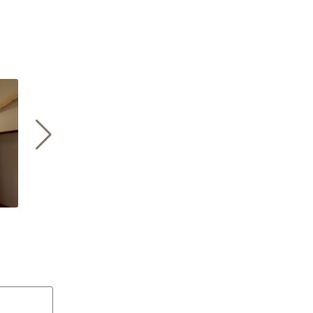
外壁の漆喰施工｜内外ともに漆喰で
快適で省エネな
仕上げる家づくり
熱