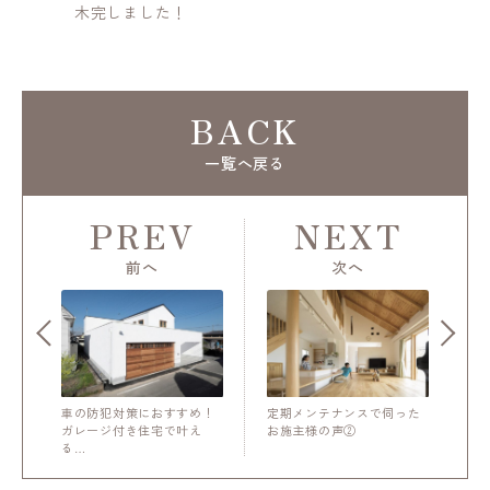
木完しました！
前
BACK
一覧へ戻る
PREV
NEXT
前へ
次へ
車の防犯対策におすすめ！
定期メンテナンスで伺った
ガレージ付き住宅で叶え
お施主様の声②
る…