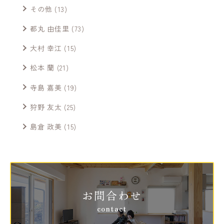
その他
(13)
都丸 由佳里
(73)
大村 幸江
(15)
松本 蘭
(21)
寺島 嘉美
(19)
狩野 友太
(25)
島倉 政美
(15)
お問合わせ
contact