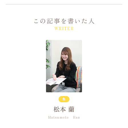
この記事を書いた人
WRITER
他
松本 蘭
Matsumoto Ran