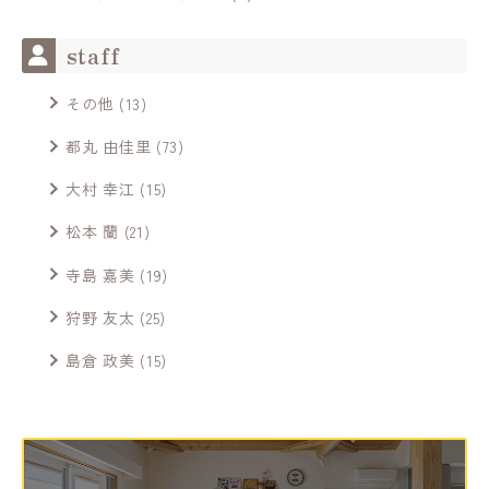
staff
その他
(13)
都丸 由佳里
(73)
大村 幸江
(15)
松本 蘭
(21)
寺島 嘉美
(19)
狩野 友太
(25)
島倉 政美
(15)