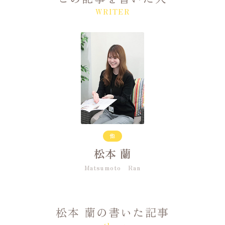
WRITER
他
松本 蘭
Matsumoto Ran
松本 蘭の書いた記事