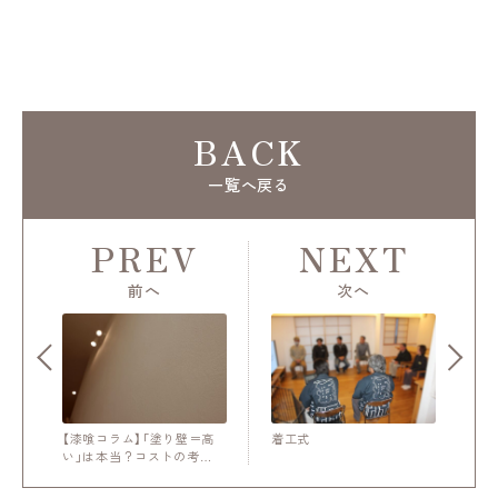
BACK
一覧へ戻る
PREV
NEXT
前へ
次へ
【漆喰コラム】「塗り壁＝高
着工式
い」は本当？コストの考…