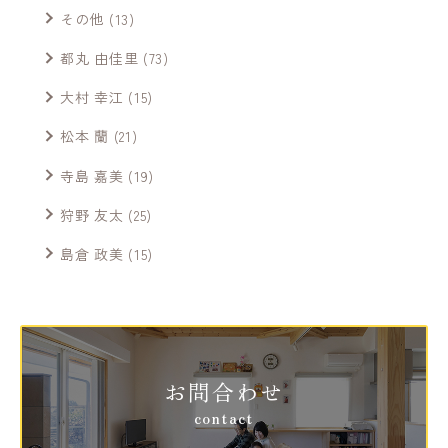
その他
(13)
都丸 由佳里
(73)
大村 幸江
(15)
松本 蘭
(21)
寺島 嘉美
(19)
狩野 友太
(25)
島倉 政美
(15)
お問合わせ
contact