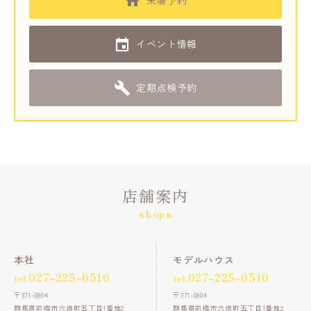
来場予約
イベント情報
定期点検予約
店舗案内
shops
本社
モデルハウス
027-225-0510
027-225-0510
tel.
tel.
〒371-0804
〒371-0804
群馬県前橋市六供町五丁目1番地2
群馬県前橋市六供町五丁目1番地2