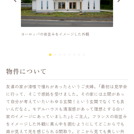
ヨーロッパの街並みをイメージした外観
東側の
物件について
友達の家が漆喰で憧れがあったというご夫婦。「最初は見学会
に行って、そこで感銘を受けました。その家には土間があっ
て自分が考えていたいわゆる玄関！という玄関でなくても良
いんだなと。モデルハウスも清潔感があって理想とする白い
家のイメージにあっていました」とご主人。フランスの街並み
をイメージした外観に真ん中を囲むようにしてどこからでも
庭が見えて光を感じられる間取り。どこから見ても美しい外