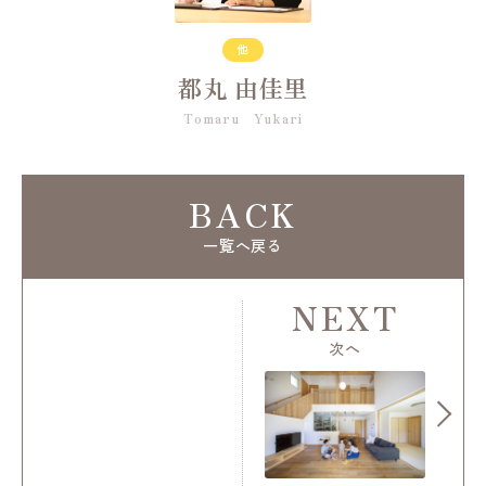
他
都丸 由佳里
Tomaru Yukari
BACK
一覧へ戻る
NEXT
次へ