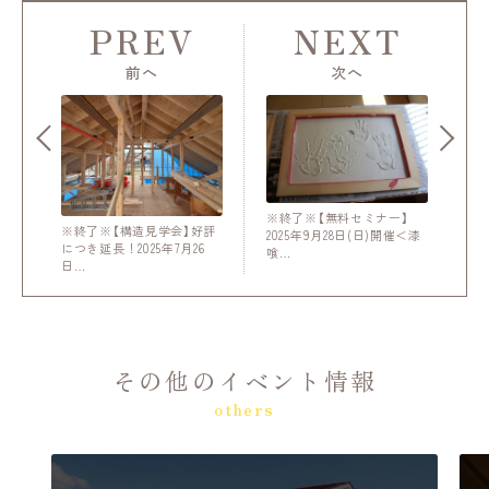
PREV
NEXT
前へ
次へ
※終了※【無料セミナー】
※終了※【構造見学会】好評
2025年9月28日(日)開催＜漆
につき延長！2025年7月26
喰…
日…
その他のイベント情報
others