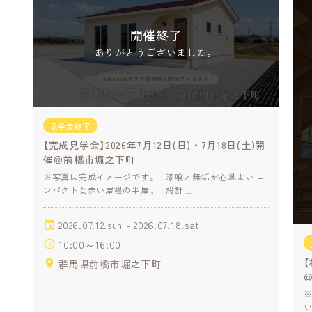
開催終了
ありがとうございました。
見学会終了
【完成見学会】2026年7月12日(日)・7月18日(土)開
催＠前橋市堀之下町
※写真は完成イメージです。 漆喰と無垢が心地よい コ
ンパクトな赤い屋根の平屋。 設計…
2026.07.12.sun - 2026.07.18.sat
10:00～16:00
【
群馬県前橋市堀之下町
い